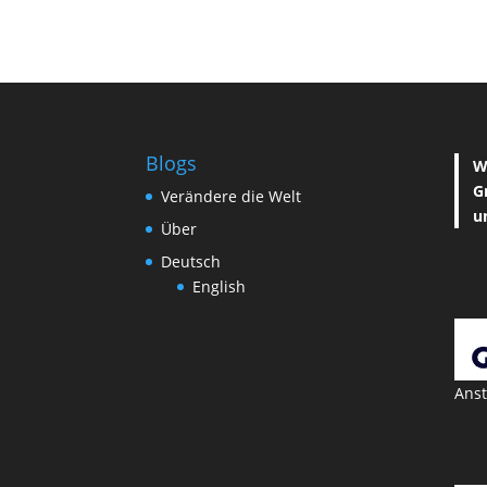
Blogs
W
G
Verändere die Welt
u
Über
Deutsch
English
Anst