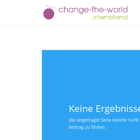
Keine Ergebniss
Die angefragte Seite konnte nich
Beitrag zu finden.