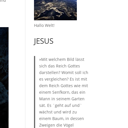
 und
Hallo Welt!
JESUS
»Mit welchem Bild lässt
sich das Reich Gottes
darstellen? Womit soll ich
es vergleichen? Es ist mit
dem Reich Gottes wie mit
einem Senfkorn, das ein
Mann in seinem Garten
sät. Es ´geht auf und`
wächst und wird zu
einem Baum, in dessen
Zweigen die Vögel