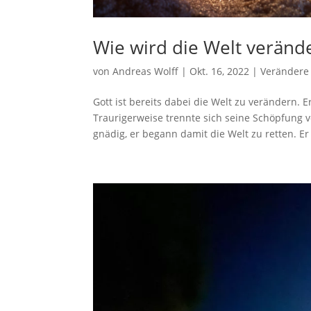
Wie wird die Welt veränd
von
Andreas Wolff
|
Okt. 16, 2022
|
Verändere 
Gott ist bereits dabei die Welt zu verändern.
Traurigerweise trennte sich seine Schöpfung v
gnädig, er begann damit die Welt zu retten. Er w