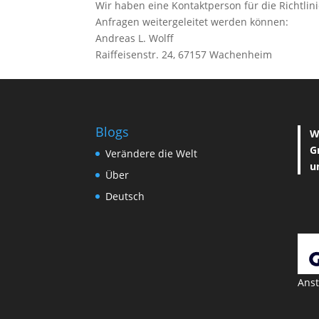
Wir haben eine Kontaktperson für die Richtli
Anfragen weitergeleitet werden können:
Andreas L. Wolff
Raiffeisenstr. 24, 67157 Wachenheim
Blogs
W
G
Verändere die Welt
u
Über
Deutsch
Anst