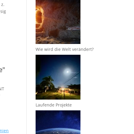
 z.
sig
Wie wird die Welt verändert?
e"
DNT
r
Laufende Projekte
inien