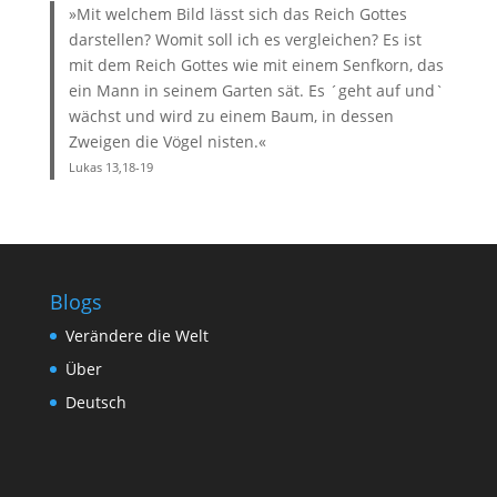
»Mit welchem Bild lässt sich das Reich Gottes
darstellen? Womit soll ich es vergleichen? Es ist
mit dem Reich Gottes wie mit einem Senfkorn, das
ein Mann in seinem Garten sät. Es ´geht auf und`
wächst und wird zu einem Baum, in dessen
Zweigen die Vögel nisten.«
Lukas 13,18-19
Blogs
Verändere die Welt
Über
Deutsch