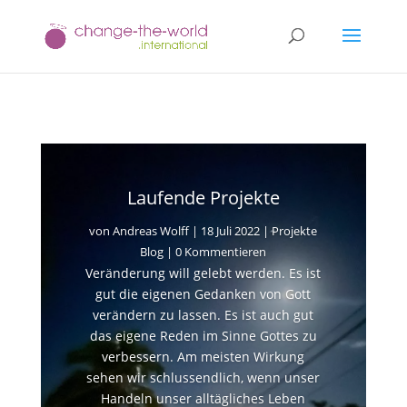
Laufende Projekte
von
Andreas Wolff
|
18 Juli 2022
|
Projekte
Blog
| 0 Kommentieren
Veränderung will gelebt werden. Es ist
gut die eigenen Gedanken von Gott
verändern zu lassen. Es ist auch gut
das eigene Reden im Sinne Gottes zu
verbessern. Am meisten Wirkung
sehen wir schlussendlich, wenn unser
Handeln unser alltägliches Leben