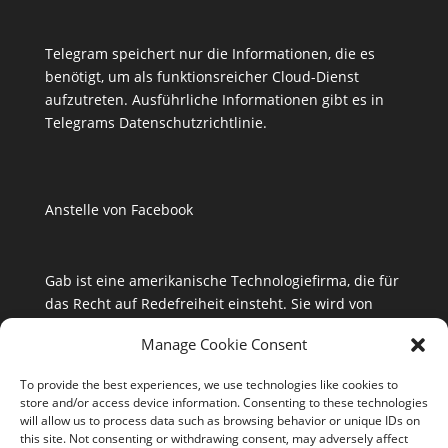
Telegram speichert nur die Informationen, die es
benötigt, um als funktionsreicher Cloud-Dienst
aufzutreten. Ausführliche Informationen gibt es in
Telegrams
Datenschutzrichtlinie
.
Anstelle von Facebook
Gab ist eine amerikanische Technologiefirma, die für
das Recht auf Redefreiheit einsteht. Sie wird von
Christen betrieben. Gab stellt immer mehr Online-
Manage Cookie Consent
Dienste zur Verfügung, die frei sind vom Einfluss des
Silicon Valley und von besonderen Interessen
To provide the best experiences, we use technologies like cookies to
Dritter.
store and/or access device information. Consenting to these technologies
will allow us to process data such as browsing behavior or unique IDs on
this site. Not consenting or withdrawing consent, may adversely affect