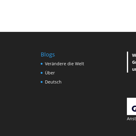
Blogs
W
G
Verändere die Welt
u
Über
Deutsch
Anst